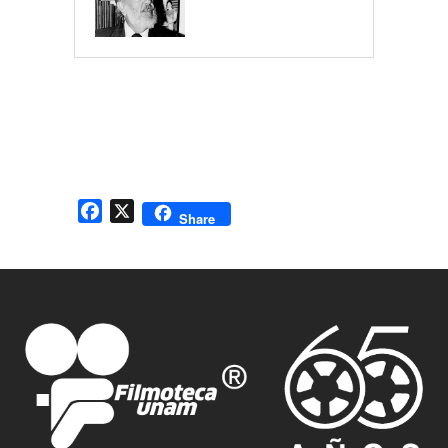
Medalla Filmoteca a Manuel Barbachano Ponce
Facebook
X
Share
Medalla Filmoteca a Fernando Zepeda
Medalla Filmoteca a Nei Sroulevich