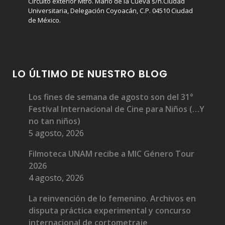
Circuito exterior Mtro. Mario de la Cueva s/n.Ciudad
Universitaria, Delegación Coyoacán, C.P. 04510 Ciudad
Medalla Filmoteca a Pastor Vega
de México.
LO ÚLTIMO DE NUESTRO BLOG
Medalla Filmoteca a Julio García Espinosa
Los fines de semana de agosto son del 31°
Festival Internacional de Cine para Niños (…Y
no tan niños)
5 agosto, 2026
Filmoteca UNAM recibe a MIC Género Tour
2026
Medalla Filmoteca a Gilberto Martínez Solares
4 agosto, 2026
La reinvención de lo femenino. Archivos en
disputa práctica experimental y concurso
internacional de cortometraje