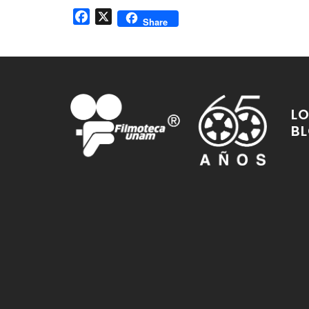
Facebook
X
Share
LO
B