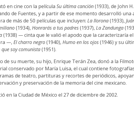
ó en cine con la película
Su última canción
(1933), de John H.
ando de Fuentes, y a partir de ese momento desarrolló una 
ra de más de 50 películas que incluyen:
La llorona
(1933),
Juár
miliano
(1934),
Honrarás a tus padres
(1937),
La Zandunga
(193
a
(1938) — cinta que le valió el apodo que la caracterizaría el
era —,
El charro negro
(1940),
Humo en los ojos
(1946) y su últi
 que soy comunista
(1951).
 de su muerte, su hijo, Enrique Terán Zea, donó a la Filmot
ial conservado por María Luisa, el cual contiene fotografías,
amas de teatro, partituras y recortes de periódicos, apoyan
rvación y preservación de la memoria del cine mexicano.
ció en la Ciudad de México el 27 de diciembre de 2002.