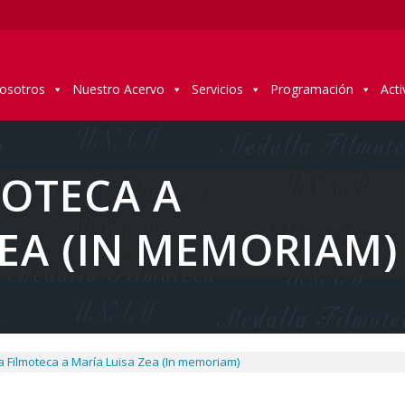
osotros
Nuestro Acervo
Servicios
Programación
Acti
OTECA A
ZEA (IN MEMORIAM)
a Filmoteca a María Luisa Zea (In memoriam)