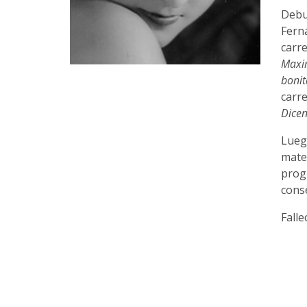
Debut
Fern
carre
Maxi
bonit
carr
Dicen
Luego
mater
progr
conse
Falle