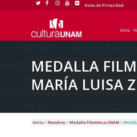
Aviso de Privacidad
Inicio
N
MEDALLA FILM
MARÍA LUISA 
Inicio
>
Nosotros
>
Medalla Filmoteca UNAM
>
Medall