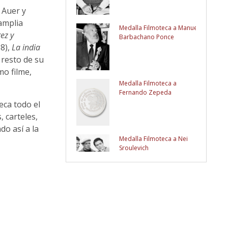
 Auer y
amplia
Medalla Filmoteca a Manuel
ez y
Barbachano Ponce
8),
La india
 resto de su
mo filme,
Medalla Filmoteca a
Fernando Zepeda
eca todo el
 carteles,
do así a la
Medalla Filmoteca a Nei
Sroulevich
Medalla Filmoteca a Cosme
Alves Neto