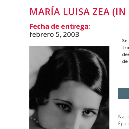
MARÍA LUISA ZEA (I
Fecha de entrega:
febrero 5, 2003
Se
tra
de
de 
Nació
Época