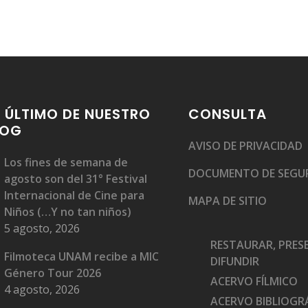
 ÚLTIMO DE NUESTRO
CONSULTA
LOG
AVISO DE PRIVACIDAD
Los fines de semana de
DOCUMENTO DE SEGU
agosto son del 31° Festival
Internacional de Cine para
MAPA DE SITIO
Niños (…Y no tan niños)
5 agosto, 2026
RESTAURAR, PRES
Filmoteca UNAM recibe a MIC
DIFUNDIR
Género Tour 2026
ACERVO FÍLMICO
4 agosto, 2026
ACERVO BIBLIOGRÁ