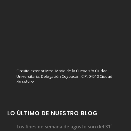
Medalla Filmoteca a Fernando Curiel Defossé
Circuito exterior Mtro. Mario de la Cueva s/n.Ciudad
Universitaria, Delegación Coyoacán, C.P. 04510 Ciudad
Medalla Filmoteca a Pastor Vega
de México.
LO ÚLTIMO DE NUESTRO BLOG
Medalla Filmoteca a Julio García Espinosa
Los fines de semana de agosto son del 31°