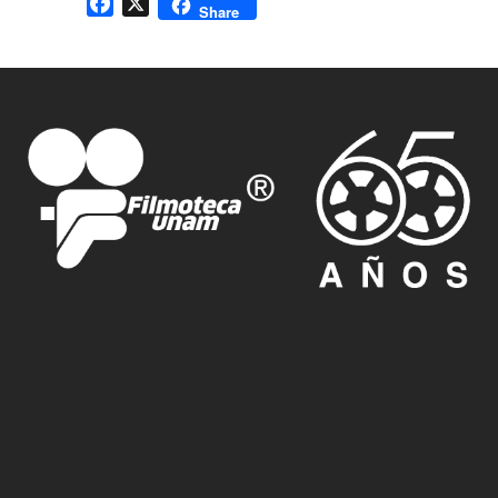
Facebook
X
Share
Medalla Filmoteca a Fernando Zepeda
Medalla Filmoteca a Nei Sroulevich
Medalla Filmoteca a Cosme Alves Neto