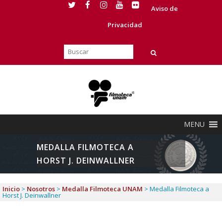
Aviso de
Privacidad
MENU
MEDALLA FILMOTECA A
HORST J. DEINWALLNER
Inicio
>
Nosotros
>
Medalla Filmoteca UNAM
>
Medalla Filmoteca a
Horst J. Deinwallner