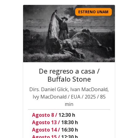
ESTRENO UNAM
ESTRENO UNAM
De regreso a casa /
Buffalo Stone
Dirs. Daniel Glick, Ivan MacDonald,
Ivy MacDonald / EUA / 2025 / 85
min
Agosto 8 /
12:30 h
Agosto 13 /
18:30 h
Agosto 14 /
16:30 h
Agosto 15 /
12:30 h