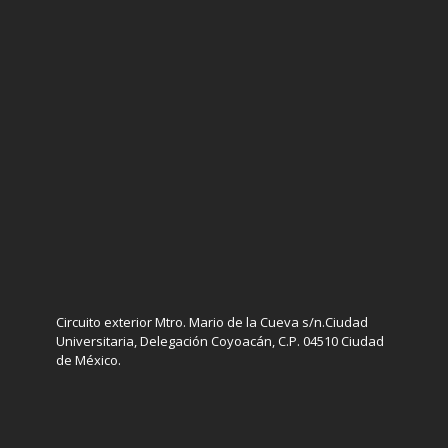
Medalla Filmoteca a Cosme Alves Neto
Medalla Filmoteca a Fernando Curiel Defossé
Circuito exterior Mtro. Mario de la Cueva s/n.Ciudad
Universitaria, Delegación Coyoacán, C.P. 04510 Ciudad
Medalla Filmoteca a Pastor Vega
de México.