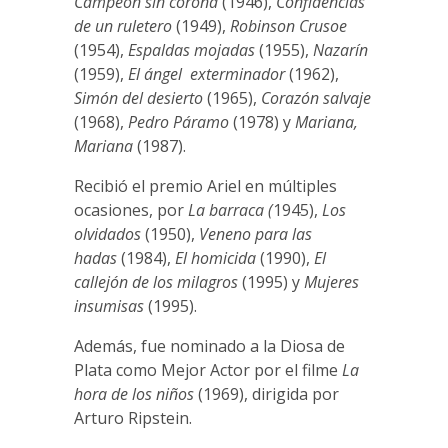
Campeón sin corona
(1946),
Confidencias
de un ruletero
(1949),
Robinson Crusoe
(1954),
Espaldas mojadas
(1955),
Nazarín
(1959),
El ángel exterminador
(1962),
Simón del desierto
(1965),
Corazón salvaje
(1968),
Pedro Páramo
(1978) y
Mariana,
Mariana
(1987).
Recibió el premio Ariel en múltiples
ocasiones, por
La barraca (
1945),
Los
olvidados
(1950),
Veneno para las
hadas
(1984),
El homicida
(1990),
El
callejón de los milagros
(1995) y
Mujeres
insumisas
(1995).
Además, fue nominado a la Diosa de
Plata como Mejor Actor por el filme
La
hora de los niños
(1969), dirigida por
Arturo Ripstein.