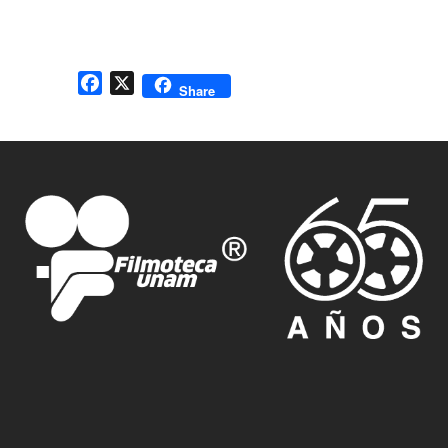
Facebook
X
Share
Medalla Filmoteca a Fernando Zepeda
Medalla Filmoteca a Nei Sroulevich