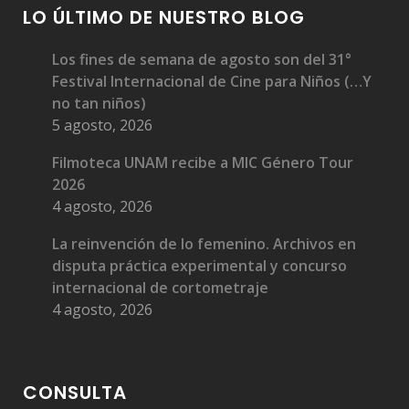
LO ÚLTIMO DE NUESTRO BLOG
Medalla Filmoteca a Julio García Espinosa
Los fines de semana de agosto son del 31°
Festival Internacional de Cine para Niños (…Y
no tan niños)
5 agosto, 2026
Filmoteca UNAM recibe a MIC Género Tour
2026
Medalla Filmoteca a Gilberto Martínez Solares
4 agosto, 2026
La reinvención de lo femenino. Archivos en
disputa práctica experimental y concurso
internacional de cortometraje
4 agosto, 2026
Medalla Filmoteca a Juan Orol
CONSULTA