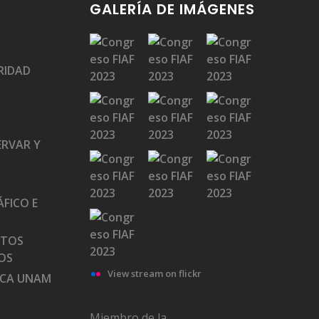
GALERÍA DE IMÁGENES
RIDAD
ERVAR Y
FICO E
ATOS
OS
View stream on flickr
ECA UNAM
Miembro de la