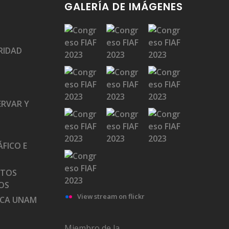
GALERÍA DE IMÁGENES
RIDAD
ERVAR Y
FICO E
ATOS
OS
View stream on flickr
ECA UNAM
Miembro de la