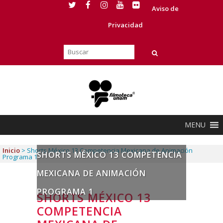
Aviso de
Privacidad
MENU
Inicio
>
Shorts México 13 Competencia Mexicana de Animación
SHORTS MÉXICO 13 COMPETENCIA
Programa 1
MEXICANA DE ANIMACIÓN
PROGRAMA 1
SHORTS MÉXICO 13
COMPETENCIA