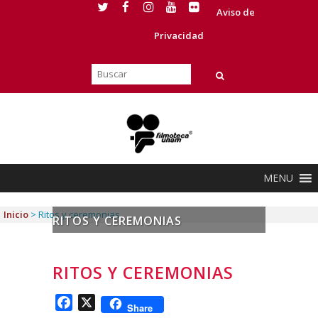
Aviso de
Privacidad
MENU
Inicio
>
Ritos y ceremonias
RITOS Y CEREMONIAS
RITOS Y CEREMONIAS
Facebook
X
Share