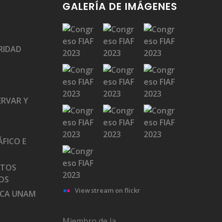
GALERÍA DE IMÁGENES
RIDAD
ERVAR Y
FICO E
ATOS
OS
View stream on flickr
ECA UNAM
Miembro de la