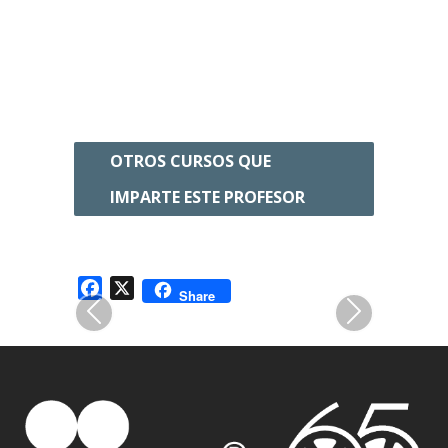
Taller presencial: Taller de
realización de cortometraje
OTROS CURSOS QUE
TALLER PRESENCIAL: Fotografía
IMPARTE ESTE PROFESOR
para principiantes. Domina tu
cámara y la luz
Facebook
X
Share
Previous
Next
Curso: Luces, cámara, ¡nación!
Cine mexicano e identidad