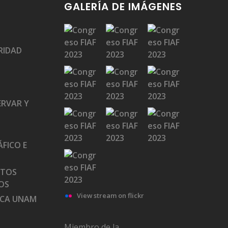
GALERÍA DE IMÁGENES
RIDAD
ERVAR Y
FICO E
ATOS
OS
View stream on flickr
ECA UNAM
Miembro de la