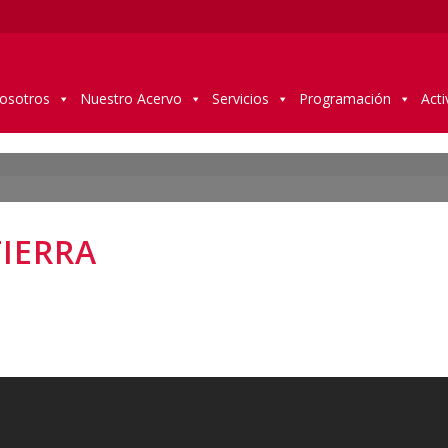
osotros
Nuestro Acervo
Servicios
Programación
Acti
TIERRA