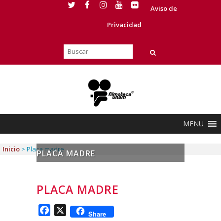
Aviso de
Privacidad
MENU
Inicio
>
Placa madre
PLACA MADRE
PLACA MADRE
Facebook
X
Share