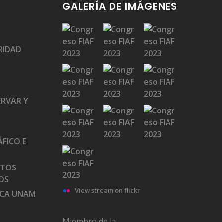
GALERÍA DE IMÁGENES
RIDAD
ERVAR Y
FICO E
ATOS
OS
View stream on flickr
ECA UNAM
Miembro de la