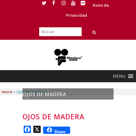
Aviso de
Privacidad
MENU
Inicio
>
Ojos de madera
OJOS DE MADERA
OJOS DE MADERA
Facebook
X
Share