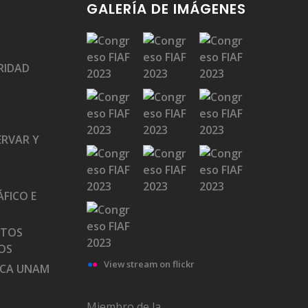
GALERÍA DE IMÁGENES
RIDAD
ERVAR Y
FICO E
ATOS
OS
View stream on flickr
ECA UNAM
Miembro de la