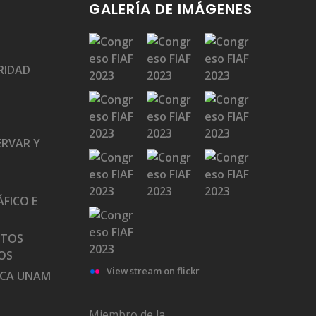
GALERÍA DE IMÁGENES
RIDAD
ERVAR Y
FICO E
ATOS
OS
View stream on flickr
ECA UNAM
Miembro de la