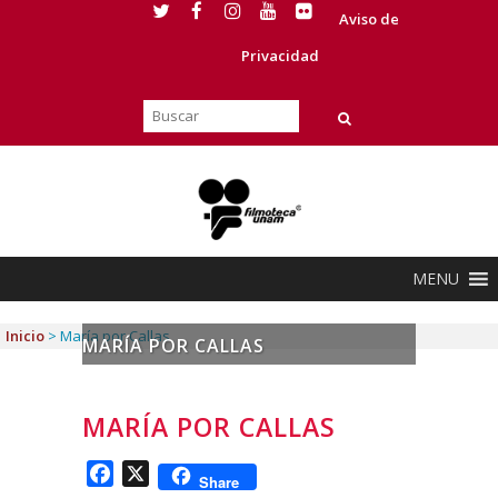
Aviso de
Privacidad
MENU
Inicio
>
María por Callas
MARÍA POR CALLAS
MARÍA POR CALLAS
Facebook
X
Share