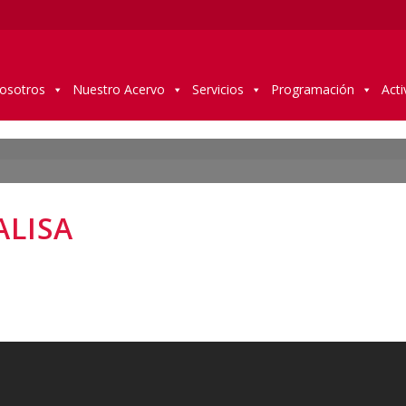
osotros
Nuestro Acervo
Servicios
Programación
Acti
ALISA