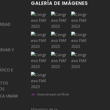
GALERÍA DE IMÁGENES
RIDAD
ERVAR Y
FICO E
ATOS
OS
View stream on flickr
ECA UNAM
Miembro de la