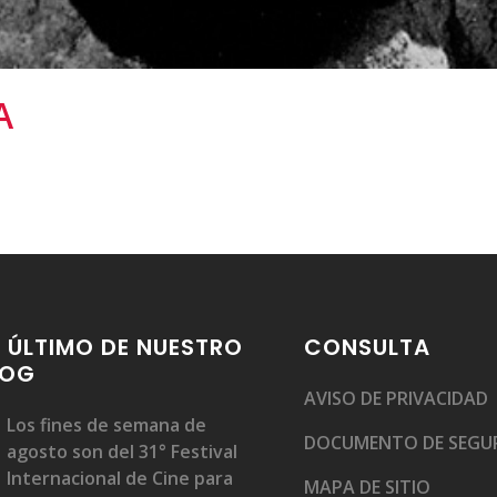
A
 ÚLTIMO DE NUESTRO
CONSULTA
LOG
AVISO DE PRIVACIDAD
Los fines de semana de
DOCUMENTO DE SEGU
agosto son del 31° Festival
Internacional de Cine para
MAPA DE SITIO