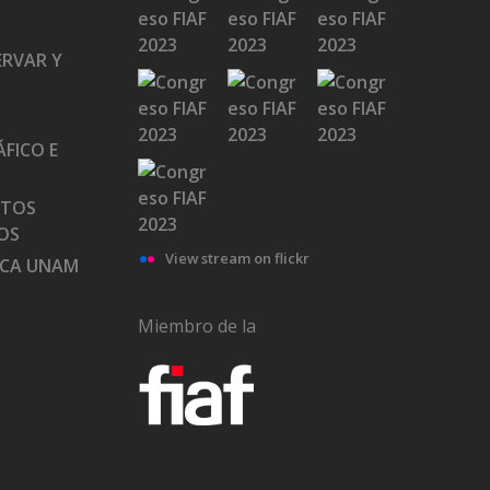
ERVAR Y
FICO E
ATOS
OS
View stream on flickr
ECA UNAM
Miembro de la