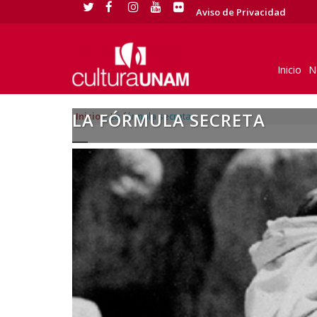
Aviso de Privacidad
Inicio
N
LA FÓRMULA SECRETA
Inicio
>
La fórmula secreta