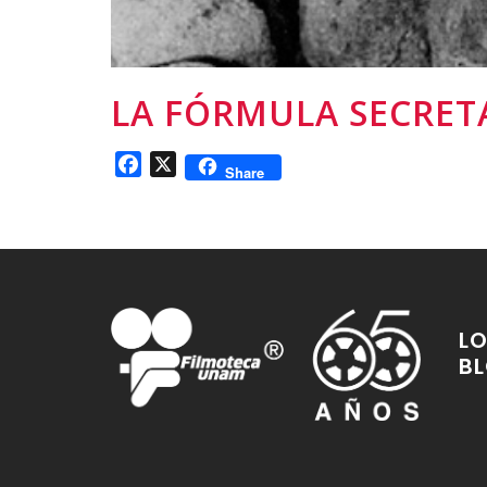
LA FÓRMULA SECRET
Facebook
X
Share
LO
B