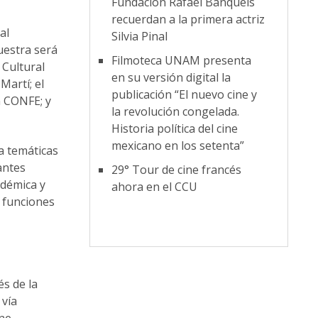
Fundación Rafael Banquels
recuerdan a la primera actriz
al
Silvia Pinal
uestra será
Filmoteca UNAM presenta
 Cultural
en su versión digital la
Martí; el
publicación “El nuevo cine y
n CONFE; y
la revolución congelada.
Historia política del cine
mexicano en los setenta”
ia temáticas
antes
29° Tour de cine francés
adémica y
ahora en el CCU
s funciones
és de la
 vía
ne,