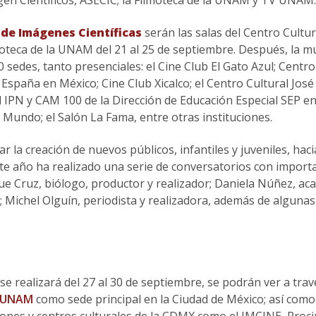
 de Imágenes Científicas
serán las salas del Centro Cultur
teca de la UNAM del 21 al 25 de septiembre. Después, la m
 sedes, tanto presenciales: el Cine Club El Gato Azul; Centro
 España en México; Cine Club Xicalco; el Centro Cultural José 
IPN y CAM 100 de la Dirección de Educación Especial SEP e
l Mundo; el Salón La Fama, entre otras instituciones.
 la creación de nuevos públicos, infantiles y juveniles, hac
 este año ha realizado una serie de conversatorios con import
ue Cruz, biólogo, productor y realizador; Daniela Núñez, ac
; Michel Olguín, periodista y realizadora, además de alguna
e realizará del 27 al 30 de septiembre, se podrán ver a trav
a UNAM
como sede principal en la Ciudad de México; así como
iones y centros culturales de la CDMX como el IMCINE, Proci