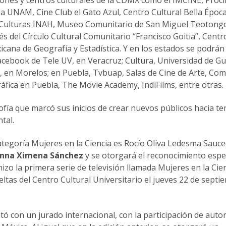
ia UNAM, Cine Club el Gato Azul, Centro Cultural Bella Époc
 Culturas INAH, Museo Comunitario de San Miguel Teotongo
és del Círculo Cultural Comunitario “Francisco Goitia”, Centr
icana de Geografía y Estadística. Y en los estados se podrán 
Facebook de Tele UV, en Veracruz; Cultura, Universidad de G
, en Morelos; en Puebla, Tvbuap, Salas de Cine de Arte, Com
fica en Puebla, The Movie Academy, IndiFilms, entre otras.
ofía que marcó sus inicios de crear nuevos públicos hacia t
tal.
categoría Mujeres en la Ciencia es Rocío Oliva Ledesma Sauc
nna Ximena Sánchez
y se otorgará el reconocimiento espe
hizo la primera serie de televisión llamada Mujeres en la Cien
ltas del Centro Cultural Universitario el jueves 22 de septi
tó con un jurado internacional, con la participación de auto