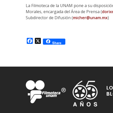
La Filmoteca de la UNAM pone a su disposición
Morales, encargada del Área de Prensa (
dori
Subdirector de Difusión (
micher@unam.mx
)
Facebook
X
Share
LO
B