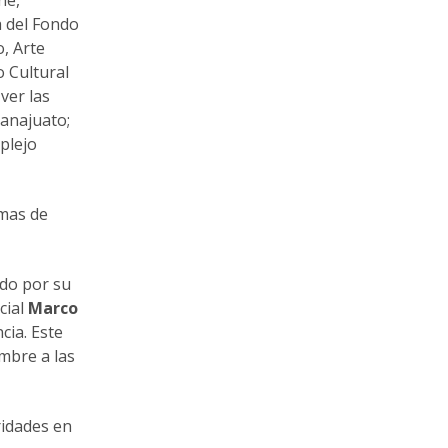
a del Fondo
, Arte
o Cultural
ver las
uanajuato;
plejo
emas de
edo por su
cial
Marco
cia. Este
embre a las
ridades en