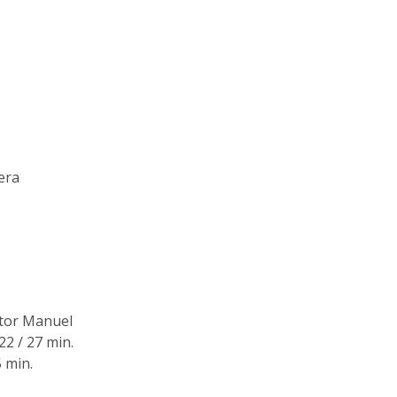
era
ctor Manuel
22 / 27 min.
 min.