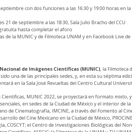
septiembre con dos funciones a las 16:30 y 19:00 horas en la
es 21 de septiembre a las 18:30, Sala Julio Bracho del CCU
ratuita hasta completar el aforo
as de la MUNIC y de Filmoteca UNAM y en Facebook Live de 
Nacional de Imágenes Científicas (MUNIC)
, la Filmoteca d
do una de las principales sedes, y, en esta su séptima edic
ntará en la Sala José Revueltas del Centro Cultural Universit
 Científicas, MUNIC 2022, se proyectará en formato mixto, 
enciales, en sedes de la Ciudad de México y el interior de la
cano de Cinematografía, IMCINE, a través del Fomento al Ci
sarrollo del Cine Mexicano en la Ciudad de México, PROCINE;
a, COSCYT; el Centro de Investigaciones Biológicas del Nore
gen Científicos, ASECIC; la Filmoteca de la UNAM y TV UNAM.