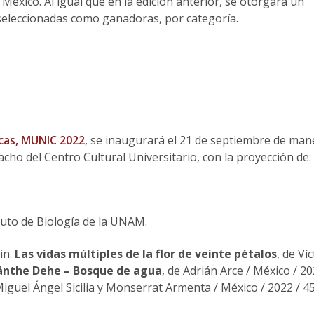
éxico. Al igual que en la edición anterior, se otorgará un
seleccionadas como ganadoras, por categoría.
icas, MUNIC 2022
, se inaugurará el 21 de septiembre de man
racho del Centro Cultural Universitario, con la proyección de:
tuto de Biología de la UNAM.
in.
Las vidas múltiples de la flor de veinte pétalos
, de Ví
änthe Dehe – Bosque de agua
, de Adrián Arce / México / 20
iguel Ángel Sicilia y Monserrat Armenta / México / 2022 / 45