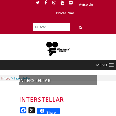
Aviso de
Privacidad
MENU
Inicio
>
Interstellar
INTERSTELLAR
INTERSTELLAR
Facebook
X
Share