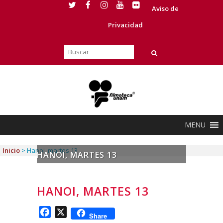
Aviso de
Privacidad
MENU
Inicio
>
Hanoi, martes 13
HANOI, MARTES 13
HANOI, MARTES 13
Facebook
X
Share