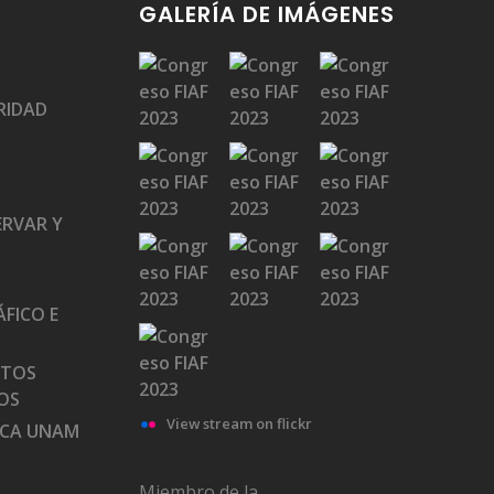
GALERÍA DE IMÁGENES
RIDAD
ERVAR Y
FICO E
ATOS
OS
View stream on flickr
ECA UNAM
Miembro de la