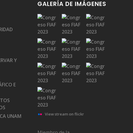
GALERÍA DE IMÁGENES
RIDAD
ERVAR Y
FICO E
ATOS
OS
View stream on flickr
ECA UNAM
Miembro de la