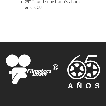
29° Tour de cine francés ahora
en el CCU