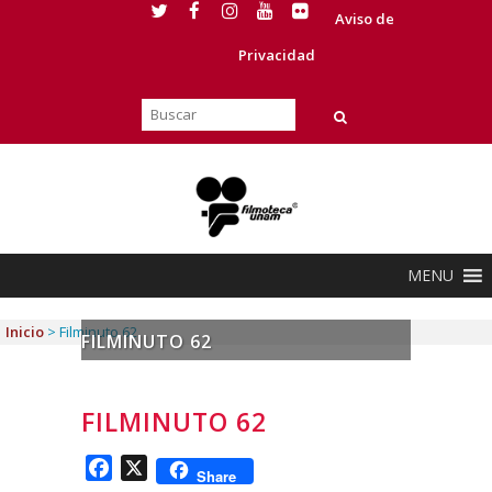
Aviso de
Privacidad
MENU
Inicio
>
Filminuto 62
FILMINUTO 62
FILMINUTO 62
Facebook
X
Share