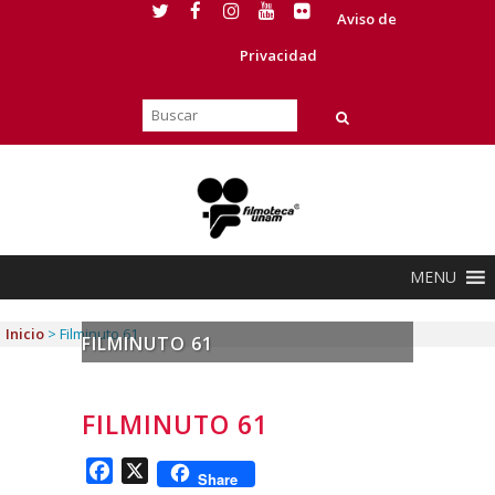
Aviso de
Privacidad
MENU
Inicio
>
Filminuto 61
FILMINUTO 61
FILMINUTO 61
Facebook
X
Share