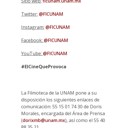
Sitio web:
ficunam.unam.mx
Twitter:
@FICUNAM
Instagram:
@FICUNAM
Facebook:
@FICUNAM
YouTube:
@FICUNAM
#ElCineQueProvoca
La Filmoteca de la UNAM pone a su
disposición los siguientes enlaces de
comunicación: 55 15 01 74 30 de Doris
Morales, encargada del Área de Prensa
(
dorixmb@unam.mx
)
, así como el 55 40
88 35 21