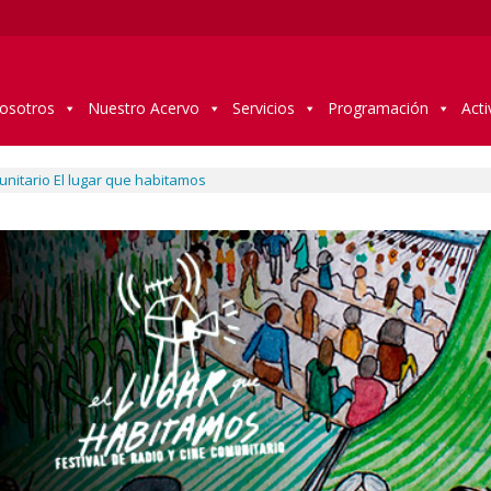
osotros
Nuestro Acervo
Servicios
Programación
Acti
unitario El lugar que habitamos