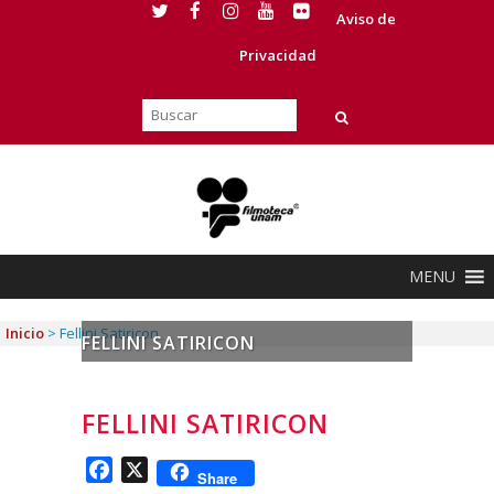
Aviso de
Privacidad
MENU
Inicio
>
Fellini Satiricon
FELLINI SATIRICON
FELLINI SATIRICON
Facebook
X
Share