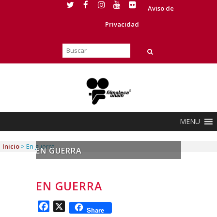
Aviso de
Privacidad
MENU
Inicio
>
En guerra
EN GUERRA
EN GUERRA
Facebook
X
Share