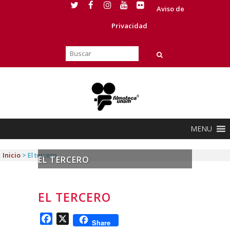
Aviso de
Privacidad
MENU
Inicio
>
El tercero
EL TERCERO
EL TERCERO
Facebook
X
Share