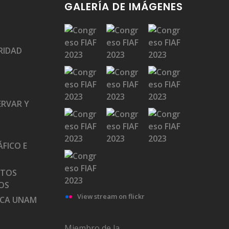
GALERÍA DE IMÁGENES
RIDAD
ERVAR Y
FICO E
ATOS
OS
View stream on flickr
ECA UNAM
Miembro de la