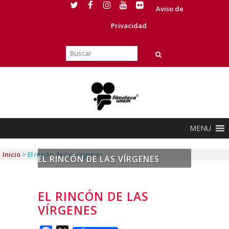
Aviso de
Privacidad
MENU
Inicio
>
El rincón de las vírgenes
EL RINCÓN DE LAS VÍRGENES
EL RINCÓN DE LAS
VÍRGENES