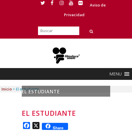
Aviso de
Privacidad
MENU
Inicio
>
El estudiante
EL ESTUDIANTE
EL ESTUDIANTE
Facebook
X
Share