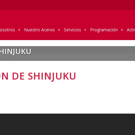
osotros
Nuestro Acervo
Servicios
Programación
Acti
SHINJUKU
ÓN DE SHINJUKU