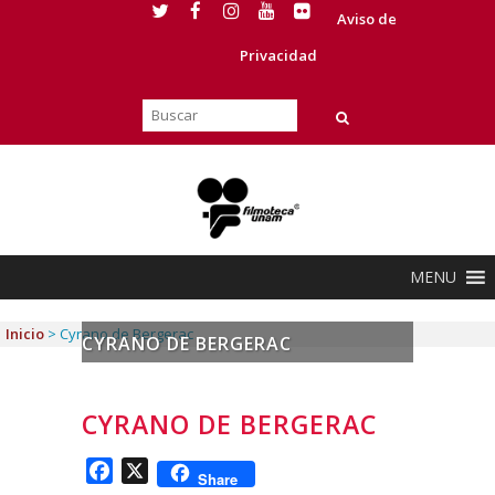
Aviso de
Privacidad
MENU
Inicio
>
Cyrano de Bergerac
CYRANO DE BERGERAC
CYRANO DE BERGERAC
Facebook
X
Share