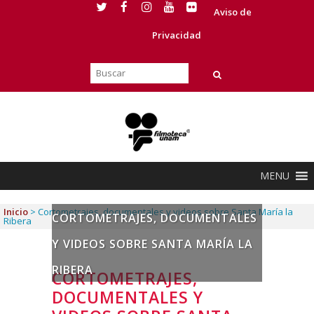
Aviso de
Privacidad
MENU
Inicio
>
Cortometrajes, documentales y videos sobre Santa María la
CORTOMETRAJES, DOCUMENTALES
Ribera
Y VIDEOS SOBRE SANTA MARÍA LA
RIBERA
CORTOMETRAJES,
DOCUMENTALES Y