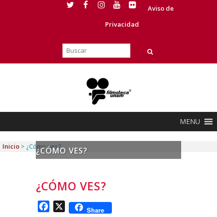
Aviso de
Privacidad
MENU
Inicio
>
¿Cómo ves?
¿CÓMO VES?
¿CÓMO VES?
Facebook
X
Share