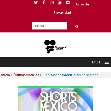
Aviso de
Privacidad
MENU
Inicio
>
Últimas Noticias
>
Ciclo: Matiné infantil el fin de semana