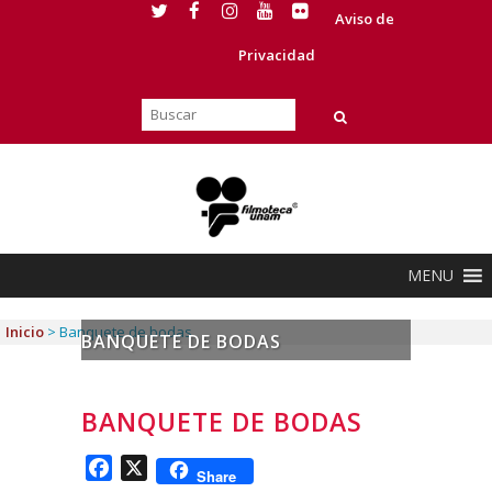
Aviso de
Privacidad
MENU
Inicio
>
Banquete de bodas
BANQUETE DE BODAS
BANQUETE DE BODAS
Facebook
X
Share