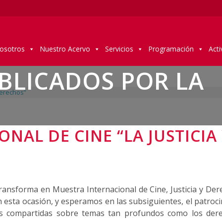
osotros
Nuestro Acervo
Servicios
Programación
Acti
BLICADOS POR LA
derechos”
NAL DE CINE “LA JUSTICIA
 transforma en Muestra Internacional de Cine, Justicia y De
sta ocasión, y esperamos en las subsiguientes, el patrocini
as compartidas sobre temas tan profundos como los de