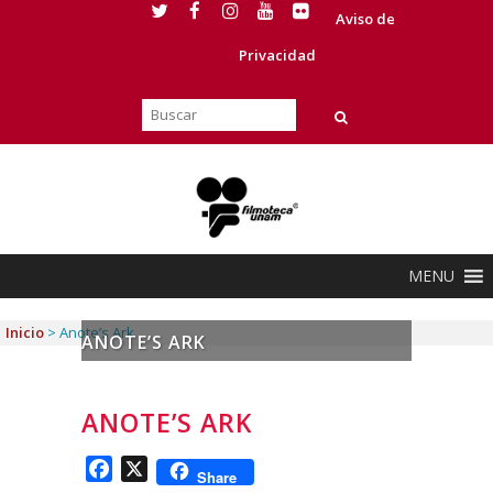
Aviso de
Privacidad
MENU
Inicio
>
Anote’s Ark
ANOTE’S ARK
ANOTE’S ARK
Facebook
X
Share