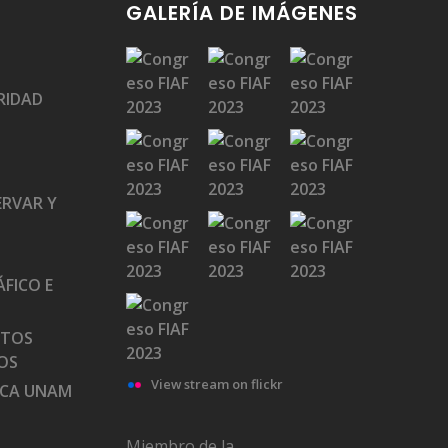
GALERÍA DE IMÁGENES
RIDAD
ERVAR Y
FICO E
ATOS
OS
View stream on flickr
ECA UNAM
Miembro de la