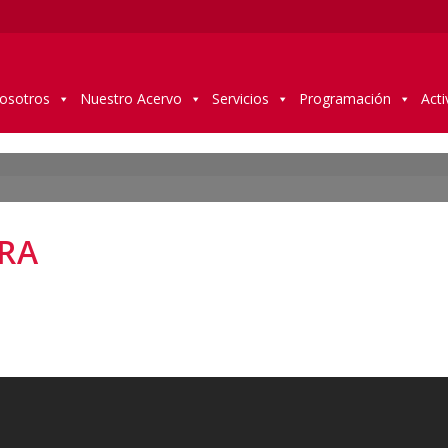
osotros
Nuestro Acervo
Servicios
Programación
Acti
RA