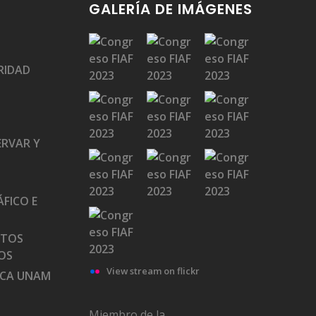
GALERÍA DE IMÁGENES
RIDAD
ERVAR Y
FICO E
ATOS
OS
View stream on flickr
ECA UNAM
Miembro de la