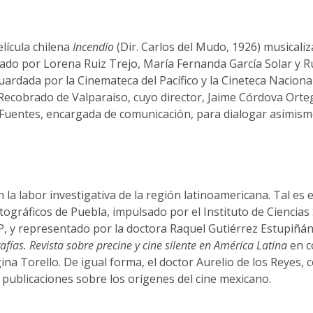
elícula chilena
Incendio
(Dir. Carlos del Mudo, 1926) musicaliz
do por Lorena Ruiz Trejo, María Fernanda García Solar y R
guardada por la Cinemateca del Pacífico y la Cineteca Nacional
ne Recobrado de Valparaíso, cuyo director, Jaime Córdova Orte
Fuentes, encargada de comunicación, para dialogar asimism
la labor investigativa de la región latinoamericana. Tal es e
ográficos de Puebla, impulsado por el Instituto de Ciencias 
P, y representado por la doctora Raquel Gutiérrez Estupiñán
ías. Revista sobre precine y cine silente en América Latina
en c
na Torello. De igual forma, el doctor Aurelio de los Reyes, 
 publicaciones sobre los orígenes del cine mexicano.