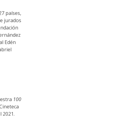
27 países,
de jurados
undación
Fernández
ual Edén
abriel
uestra
100
 Cineteca
l 2021.