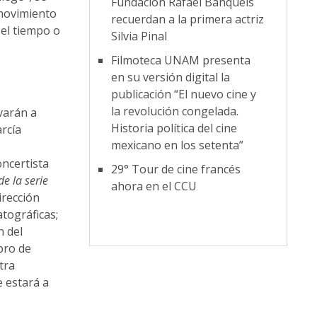
Fundación Rafael Banquels
 movimiento
recuerdan a la primera actriz
 el tiempo o
Silvia Pinal
Filmoteca UNAM presenta
en su versión digital la
publicación “El nuevo cine y
la revolución congelada.
varán a
Historia política del cine
arcía
mexicano en los setenta”
ncertista
29° Tour de cine francés
e la serie
ahora en el CCU
irección
tográficas;
n del
bro de
tra
e estará a