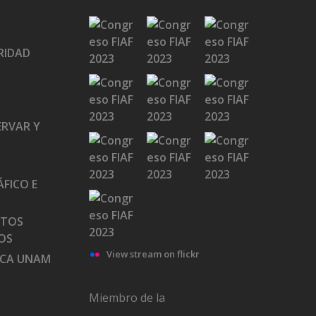
RIDAD
ERVAR Y
FICO E
ATOS
OS
View stream on flickr
ECA UNAM
Miembro de la