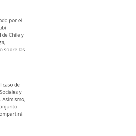
ado por el
ubí
 de Chile y
ga,
o sobre las
l caso de
Sociales y
. Asimismo,
onjunto
compartirá