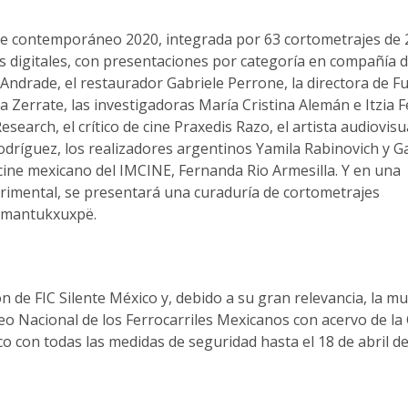
lente contemporáneo 2020, integrada por 63 cortometrajes de 
s digitales, con presentaciones por categoría en compañía 
Andrade, el restaurador Gabriele Perrone, la directora de F
a Zerrate, las investigadoras María Cristina Alemán e Itzia 
search, el crítico de cine Praxedis Razo, el artista audiovis
odríguez, los realizadores argentinos Yamila Rabinovich y G
 cine mexicano del IMCINE, Fernanda Rio Armesilla. Y en una
rimental, se presentará una curaduría de cortometrajes
Kumantukxuxpë.
n de FIC Silente México y, debido a su gran relevancia, la m
eo Nacional de los Ferrocarriles Mexicanos con acervo de la
co con todas las medidas de seguridad hasta el 18 de abril de