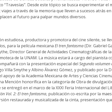
xico “Travesías”. Desde este tópico se busca experimentar el
re; viajes a través de la memoria que lleven a sucesos atrás en
splacen al futuro para palpar mundos diversos.
 estudiosa, productora y promotora del cine silente, se lle
los, para la película mexicana
El tren fantasma
(Dir. Gabriel G
the, Director General de Actividades Cinematográficas de la
moteca de la UNAM. La música estará a cargo del pianista co
ompañará con la presentación especial del
Segundo volumen d
o Villa Smythe y Albino Álvarez Gómez, y publicado por la D
el apoyo de la Academia Mexicana de Artes y Ciencias Cinema
a Mención honorífica en la categoría de Obra de divulgació
 se entregó en el marco de la XXXI Feria Internacional del Li
ón Vol. 2: El tren fantasma
, publicación co-escrita por la maes
sión restaurada y musicalizada de la cinta, presentación qu