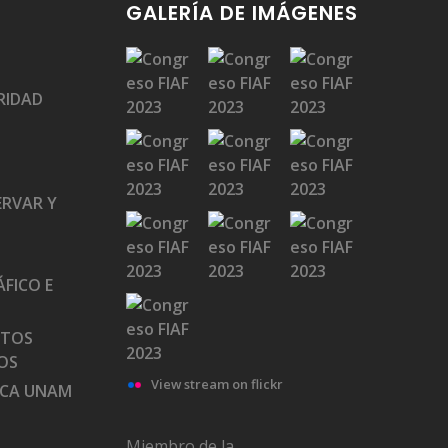
GALERÍA DE IMÁGENES
RIDAD
ERVAR Y
FICO E
ATOS
OS
View stream on flickr
ECA UNAM
Miembro de la