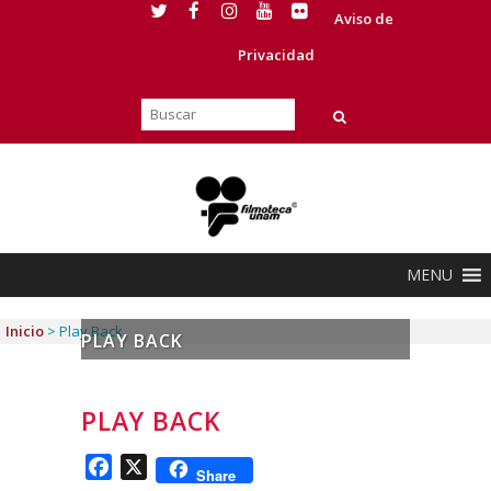
Aviso de
Privacidad
MENU
Inicio
>
Play Back
PLAY BACK
PLAY BACK
Facebook
X
Share